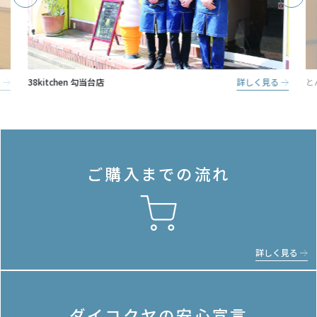
る
38kitchen 勾当台店
詳しく見る
と
ご購入までの流れ
詳しく見る
ダイコクヤの
安心宣言